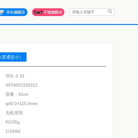
（普通型小）
SOL-1-31
4974052328312
容量：55ml
φ40.0×115.0mm
无机溶剂
约155g
1/10/60