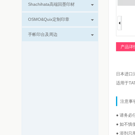
Shachihata高端回墨印材
OSMO&Quix定制印章
手帐印台及周边
产品详
日本进口
适用于T
注意事
● 请务
● 如不
● 溶剂