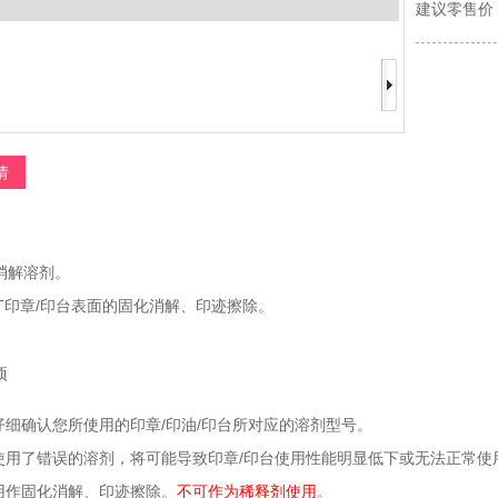
建议零售价
情
消解溶剂。
AT印章/印台表面的固化消解、印迹擦除。
项
必仔细确认您所使用的印章/印油/印台所对应的溶剂型号。
慎使用了错误的溶剂，将可能导致印章/印台使用性能明显低下或无法正常使
只用作固化消解、印迹擦除。
不可作为稀释剂使用
。