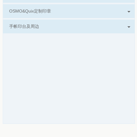
OSMO&Quix定制印章
手帐印台及周边