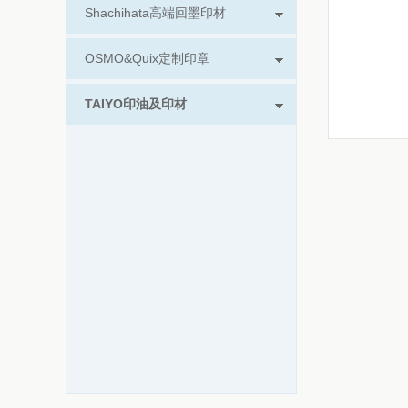
Shachihata高端回墨印材
OSMO&Quix定制印章
TAIYO印油及印材